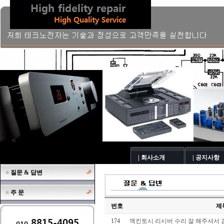
| 회사소개
| 공지사항
■
질문 & 답변
■
주 문
번호
제
174
맥킨토시 리시버 수리 잘 해주셔서 감