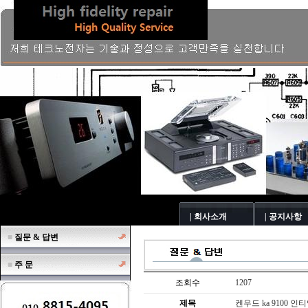
| 회사소개
| 공지사항
■
질문 & 답변
■
주 문
조회수
1207
제목
켄우드 ka 9100 