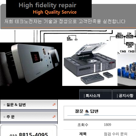
| 회사소개
| 공지사항
■
질문 & 답변
■
주 문
조회수
1809
제목
점검 수리 문의