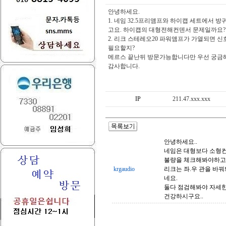
안녕하세요.
1. 네임 32.5프리앰프와 하이캡 세트에서 
고요. 하이캡의 대형전해컨덴서 문제일까요?
2. 리크 스테레오20 파워앰프가 가열되면
필요할지?
메르스 끝난뒤 방문가능합니다만 우선 궁금
감사합니다.
IP
211.47.xxx.xxx
안녕하세요..
네임은 대형보다 소형
불량을 체크해봐야하고
krgaudio
리크는 좌.우 관을 바
네요.
둘다 점검해봐야 자세한
건강하시구요..