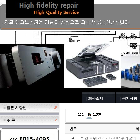
| 회사소개
| 공지사항
■
질문 & 답변
■
주 문
번호
제
24
맥킨 파워 2125,cdp 7007 수리문의
[1