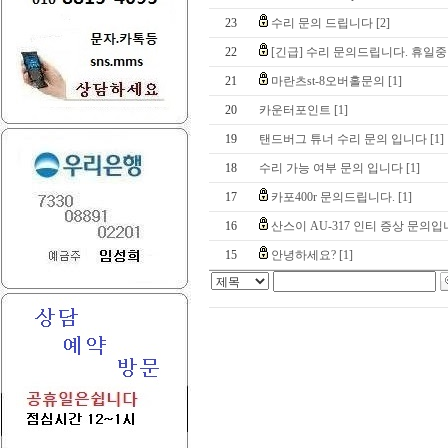
23
수리 문의 드립니다
[2]
22
[긴급] 수리 문의드립니다. 휴일중이
21
마란츠st-8오버홀문의
[1]
20
카운터포인트
[1]
19
탠드버그 튜너 수리 문의 입니다
[1]
18
수리 가능 여부 문의 입니다
[1]
17
카포400r 문의드립니다.
[1]
16
산스이 AU-317 인티 증상 문의
15
안녕하세요?
[1]