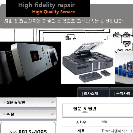
| 회사소개
| 공지사항
■
질문 & 답변
■
주 문
조회수
660
제목
Tuner 디엠파시스 