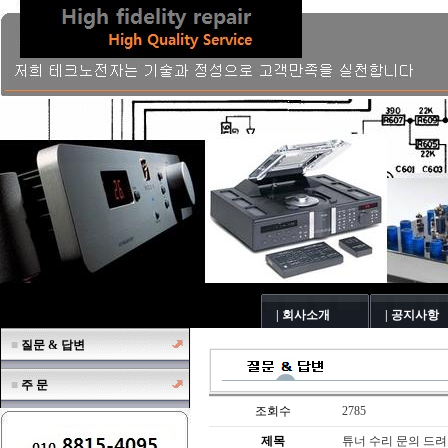
| 회사소개
| 공지사항
■
질문 & 답변
■
주 문
조회수
2785
제목
튜너 수리 문의 드