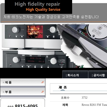
| 회사소개
| 공지사항
■
제 품
■
부 품
조회수
3752
제목
Revox B261 FM Tune