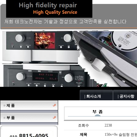
| 회사소개
| 공지사항
■
제 품
■
부 품
조회수
2238
제목
150v+9v 슬림형 