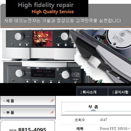
| 회사소개
| 공지사항
■
제 품
■
부 품
조회수
4147
제목
Power FET. 10N16 